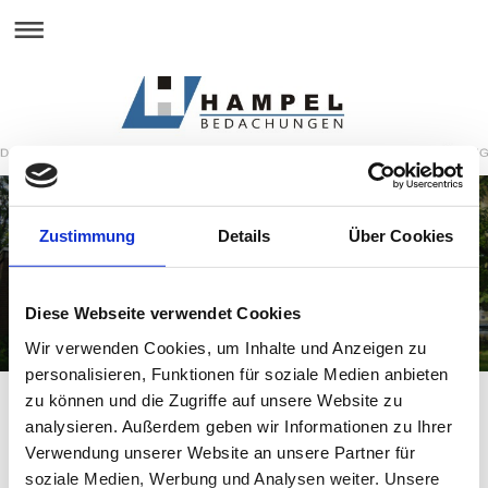
Zustimmung
Details
Über Cookies
FASSADENARBEITEN
Diese Webseite verwendet Cookies
Wir verwenden Cookies, um Inhalte und Anzeigen zu
personalisieren, Funktionen für soziale Medien anbieten
zu können und die Zugriffe auf unsere Website zu
analysieren. Außerdem geben wir Informationen zu Ihrer
Die vorgehängte Fassade dient als Schutz vor
Verwendung unserer Website an unsere Partner für
Witterungseinflüssen (Regen/Schnee), Schutz vor thermischen
soziale Medien, Werbung und Analysen weiter. Unsere
Einflüssen (Frost/ Wärme) und sie schützt die vorhandene