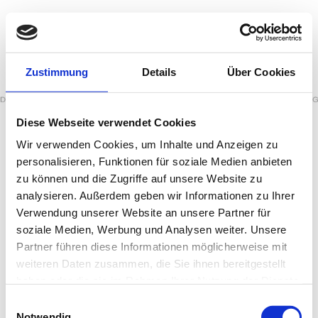
Zustimmung
Details
Über Cookies
Diese Webseite verwendet Cookies
Sitemap
Wir verwenden Cookies, um Inhalte und Anzeigen zu
personalisieren, Funktionen für soziale Medien anbieten
Startseite
zu können und die Zugriffe auf unsere Website zu
Über uns
analysieren. Außerdem geben wir Informationen zu Ihrer
Leistungen
Verwendung unserer Website an unsere Partner für
Flachdach
soziale Medien, Werbung und Analysen weiter. Unsere
Steildach
Partner führen diese Informationen möglicherweise mit
weiteren Daten zusammen, die Sie ihnen bereitgestellt
Fassadenarbeiten
haben oder die sie im Rahmen Ihrer Nutzung der Dienste
Balkonsanierungen
gesammelt haben.
Einwilligungsauswahl
Dachbegrünung
Notwendig